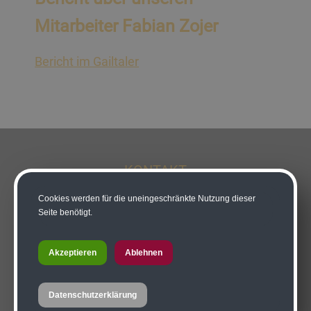
Mitarbeiter Fabian Zojer
Bericht im Gailtaler
KONTAKT
Cookies werden für die uneingeschränkte Nutzung dieser
Tischlerei-Zimmerei Maier GmbH
Seite benötigt.
Ing. Ivonne Maier
Kötschach 46
Akzeptieren
Ablehnen
9640 Kötschach-Mauthen
Datenschutzerklärung