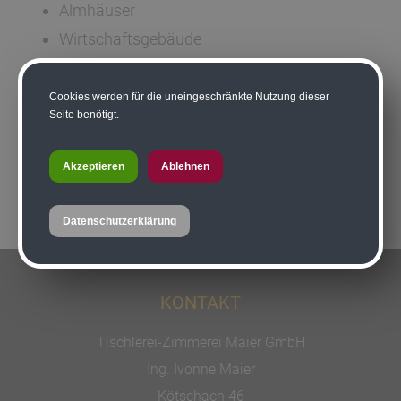
Almhäuser
Wirtschaftsgebäude
Stallungen
Fassadenverkleidungen
Cookies werden für die uneingeschränkte Nutzung dieser
Seite benötigt.
Gerüstarbeiten (auf Anfrage)
und vieles mehr...
Akzeptieren
Ablehnen
Datenschutzerklärung
KONTAKT
Tischlerei-Zimmerei Maier GmbH
Ing. Ivonne Maier
Kötschach 46