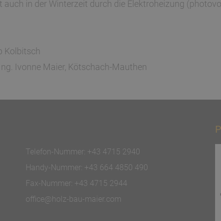
uch in der Winterzeit durch die Elektroheizung (photovol
p Kolbitsch
Ing. Ivonne Maier, Kötschach-Mauthen
P
Telefon-Nummer:
+43 4715 2940
Handy-Nummer:
+43 664 4850 490
Fax-Nummer:
+43 4715 2944
office@holz-bau-maier.com