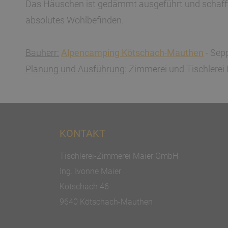
Das Häuschen ist gedämmt ausgeführt und schafft a
absolutes Wohlbefinden.
Bauherr:
Alpencamping Kötschach-Mauthen
- Sep
Planung und Ausführung:
Zimmerei und Tischlerei 
KONTAKT
Tischlerei-Zimmerei Maier GmbH
Ing. Ivonne Maier
Kötschach 46
9640 Kötschach-Mauthen