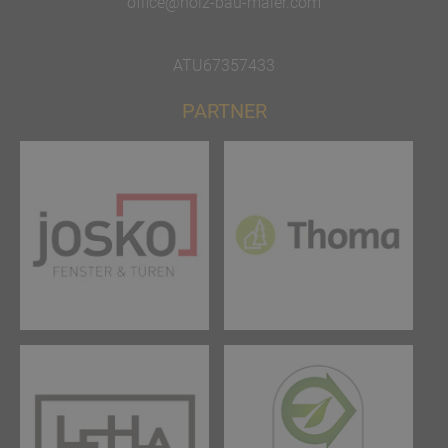
office@holz-bau-maier.com
ATU67357433
PARTNER