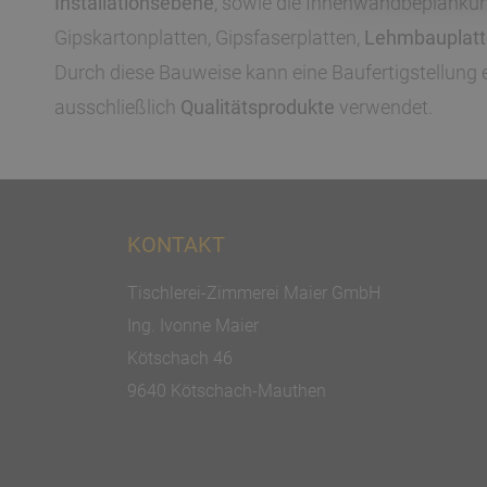
Installationsebene
, sowie die Innenwandbeplankung
Gipskartonplatten, Gipsfaserplatten,
Lehmbauplat
Durch diese Bauweise kann eine Baufertigstellung 
ausschließlich
Qualitätsprodukte
verwendet.
KONTAKT
Tischlerei-Zimmerei Maier GmbH
Ing. Ivonne Maier
Kötschach 46
9640 Kötschach-Mauthen