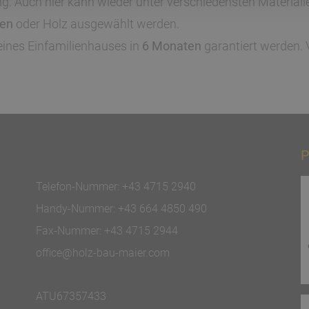
. Auch hier kann wieder unter verschiedensten Materiali
ten
oder Holz ausgewählt werden.
eines Einfamilienhauses in
6 Monaten
garantiert werden.
P
Telefon-Nummer:
+43 4715 2940
Handy-Nummer:
+43 664 4850 490
Fax-Nummer:
+43 4715 2944
office@holz-bau-maier.com
ATU67357433