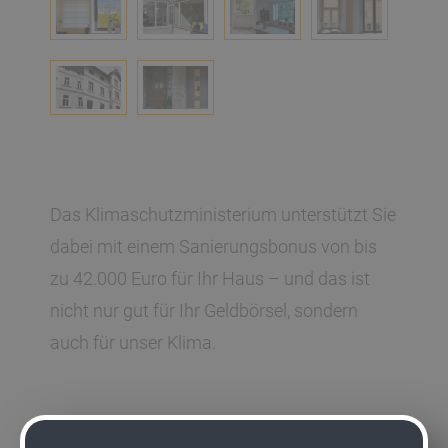
Das Klimaschutzministerium unterstützt Sie
dabei mit einem Sanierungsbonus von bis
zu 42.000 Euro für Ihr Haus – und das ist
nicht nur gut für Ihr Geldbörsel, sondern
auch für unser Klima.
Sanierung von Bau- und