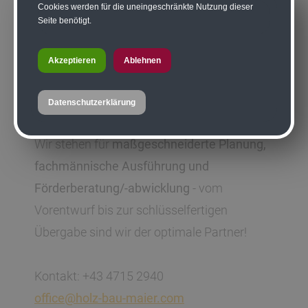
Cookies werden für die uneingeschränkte Nutzung dieser
Wohnobjekten
Seite benötigt.
Akzeptieren
Ablehnen
Datenschutzerklärung
Wir stehen für
maßgeschneiderte Planung,
fachmännische Ausführung und
Förderberatung/-abwicklung
- vom
Vorentwurf bis zur schlüsselfertigen
Übergabe sind wir der optimale Partner!
Kontakt: +43 4715 2940
office@holz-bau-maier.com