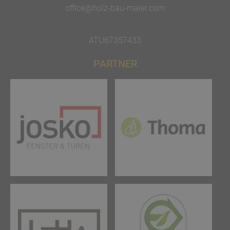
office@holz-bau-maier.com
ATU67357433
PARTNER