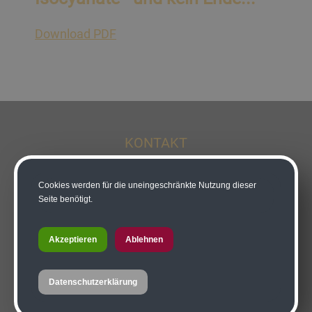
Download PDF
KONTAKT
Tischlerei-Zimmerei Maier GmbH
Cookies werden für die uneingeschränkte Nutzung dieser
Ing. Ivonne Maier
Seite benötigt.
Kötschach 46
9640 Kötschach-Mauthen
Akzeptieren
Ablehnen
Datenschutzerklärung
Telefon-Nummer:
+43 4715 2940