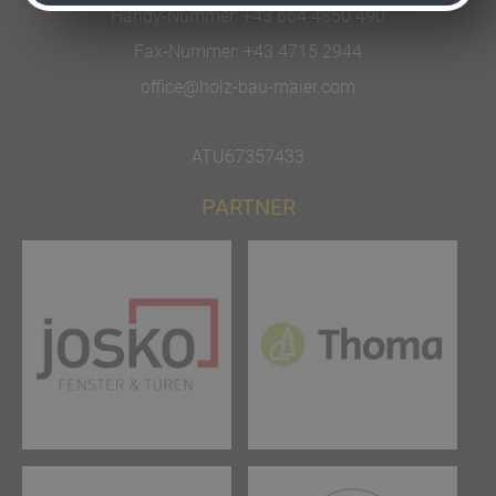
Handy-Nummer:
+43 664 4850 490
Fax-Nummer:
+43 4715 2944
office@holz-bau-maier.com
ATU67357433
PARTNER